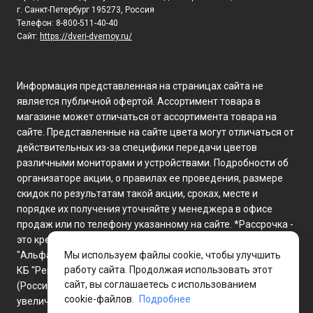
г. Санкт-Петербург 195273, Россия
Телефон: 8-800-511-40-40
Сайт:
https://dveri-dvernoy.ru/
Информация представленная на страницах сайта не
является публичной офертой. Ассортимент товара в
магазине может отличаться от ассортимента товара на
сайте. Представленные на сайте цвета могут отличаться от
действительных из-за специфики передачи цветов
различными мониторами и устройствами. Подробности об
организаторе акции, о правилах ее проведения, размере
скидок по результатам такой акции, сроках, месте и
порядке их получения уточняйте у менеджера в офисе
продаж или по телефону указанному на сайте. *Рассрочка -
это кредит предоставляемый банками ПАО Сбербанк, АО
"Альфа-Банк", КБ "Локо-Банк", АО "Банк Русский Стандарт",
Мы используем файлы cookie, чтобы улучшить
работу сайта. Продолжая использовать этот
КБ "Ренессанс Кредит" (ООО), АО "Кредит Европа Банк
сайт, вы соглашаетесь с использованием
(Россия)", ПАО "Совкомбанк", АО "Отп Банк" с возможным
cookie-файлов.
Подробнее
увеличением платежа в связи с оформлением